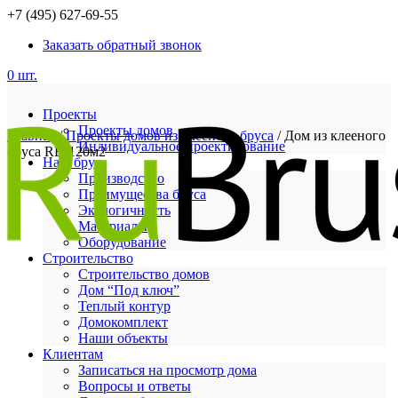
+7 (495) 627-69-55
Заказать обратный звонок
0 шт.
Проекты
Проекты домов
Главная
/
Проекты домов из клееного бруса
/ Дом из клееного
Индивидуальное проектирование
бруса RB-120м2
Наш брус
Производство
Преимущества бруса
Экологичность
Материалы
Оборудование
Строительство
Строительство домов
Дом “Под ключ”
Теплый контур
Домокомплект
Наши объекты
Клиентам
Записаться на просмотр дома
Вопросы и ответы