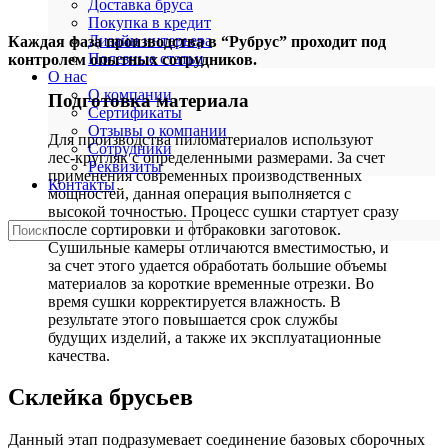
Доставка бруса
Покупка в кредит
Дизайн интерьера
Каждая фаза производства в “Рубрус” проходит под
Полезные статьи
контролем опытных сотрудников.
О нас
О компании
Подготовка материала
Сертификаты
Отзывы о компании
Для производства пиломатериалов используют
Сотрудники
лес-кругляк с определенными размерами. За счет
Реквизиты
применения современных производственных
Контакты
мощностей, данная операция выполняется с
высокой точностью. Процесс сушки стартует сразу
после сортировки и отбраковки заготовок.
Сушильные камеры отличаются вместимостью, и
за счет этого удается обработать большие объемы
материалов за короткие временные отрезки. Во
время сушки корректируется влажность. В
результате этого повышается срок службы
будущих изделий, а также их эксплуатационные
качества.
Склейка брусьев
Данный этап подразумевает соединение базовых сборочных