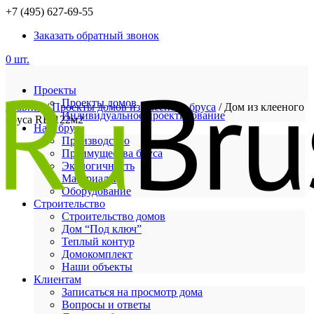
+7 (495) 627-69-55
Заказать обратный звонок
0 шт.
Проекты
Проекты домов
Главная
/
Проекты домов из клееного бруса
/ Дом из клееного
Индивидуальное проектирование
бруса RB-122м2
Наш брус
Производство
Преимущества бруса
Экологичность
Материалы
Оборудование
Строительство
Строительство домов
Дом “Под ключ”
Теплый контур
Домокомплект
Наши объекты
Клиентам
Записаться на просмотр дома
Вопросы и ответы