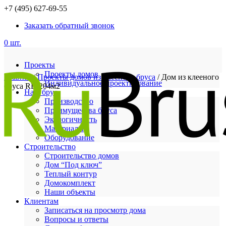
+7 (495) 627-69-55
Заказать обратный звонок
0 шт.
Проекты
Проекты домов
Главная
/
Проекты домов из клееного бруса
/ Дом из клееного
Индивидуальное проектирование
бруса RB-204м2
Наш брус
Производство
Преимущества бруса
Экологичность
Материалы
Оборудование
Строительство
Строительство домов
Дом “Под ключ”
Теплый контур
Домокомплект
Наши объекты
Клиентам
Записаться на просмотр дома
Вопросы и ответы