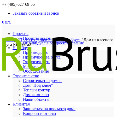
+7 (495) 627-69-55
Заказать обратный звонок
0 шт.
Проекты
Проекты домов
Главная
/
Проекты домов из клееного бруса
/ Дом из клееного
Индивидуальное проектирование
бруса RB-160м2
Наш брус
Производство
Преимущества бруса
Экологичность
Материалы
Оборудование
Строительство
Строительство домов
Дом “Под ключ”
Теплый контур
Домокомплект
Наши объекты
Клиентам
Записаться на просмотр дома
Вопросы и ответы